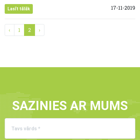
17-11-2019
Lasīt tālāk
‹
1
2
›
SAZINIES AR MUMS