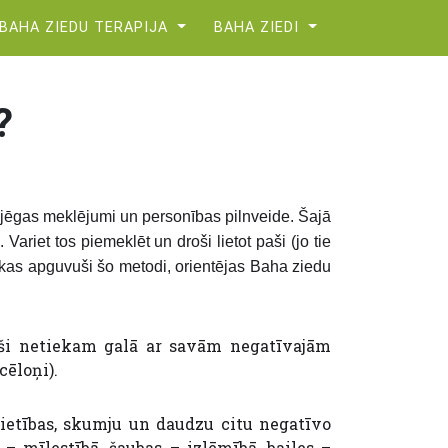
BAHA ZIEDU TERAPIJA
BAHA ZIEDI
?
es jēgas meklējumi un personības pilnveide. Šajā
ariet tos piemeklēt un droši lietot paši (jo tie
, kas apguvuši šo metodi, orientējas Ba
ha ziedu
aši netiekam galā ar savām negatīvajām
cēloņi).
ietības, skumju un daudzu citu negatīvo
– mīlestībā, šaubas – izlēmībā, bailes –