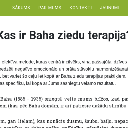
SĀKUMS
PAR MUMS
KONTAKTI
JAUNUMI
Kas ir Baha ziedu terapija
, efektīva metode, kuras centrā ir cilvēks, viņa pašsajūta, dzīv
paredzēti negatīvo emocionālo un prāta stāvokļu harmonizēšanai. V
 bet variet šo ceļu iet kopā ar Baha ziedu terapijas praktiķiem
as specifiku, lai kopā ar Jums sasniegtu vēlamo rezultātu.
Baha (1886 - 1936) sniegtā velte mums brīžos, kad p
m (kas, pēc Baha domām, ir arī patiesie dažādu slimību 
 gan lielam), kas nonācis dusmu, šaubu, baiļu, nepac
s pozitīvo ar dabas spēku palīdzību, pārvēršot dusmas 