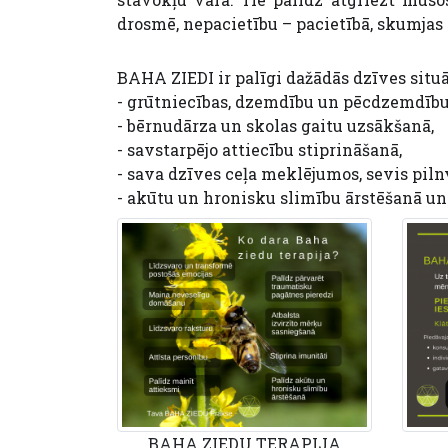
drosmē, nepacietību – pacietībā, skumjas 
BAHA ZIEDI ir palīgi dažādās dzīves situ
- grūtniecības, dzemdību un pēcdzemdību 
- bērnudārza un skolas gaitu uzsākšanā,
- savstarpējo attiecību stiprināšanā,
- sava dzīves ceļa meklējumos, sevis pil
- akūtu un hronisku slimību ārstēšanā un
BAHA ZIEDU TERAPIJA