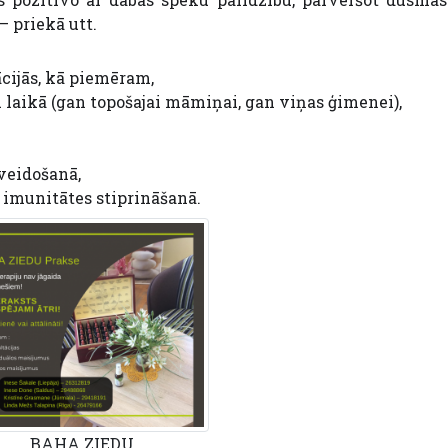
– priekā utt.
ācijās, kā piemēram,
laikā (gan topošajai māmiņai, gan viņas ģimenei),
nveidošanā,
 imunitātes stiprināšanā.
BAHA ZIEDU