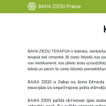
BAHA ZIEDU Prakse
BAHA ZIEDU TERAPIJA
ir dabiska, vienkārša
terapijā tiek izmantoti 38 ziedu līdzekļi, kas 
nav medikamenti, kas jālieto ārsta uzraudzībā),
klāstā un pārzin šo ziedu līdzekļu piemeklēšan
BAHA ZIEDI ir Dabas un ārsta Edvarda 
emocijām un negatīvajiem prāta stāvokļie
BAHA ZIEDI palīdz ikvienam (gan mazam,
stāvokļu varā. Tie palīdz atgriezt mūso